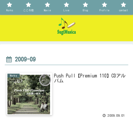
Works
こころ歌
Movie
Live
Blog
Profile
contact
2009-09
Push Pull【Premium 110】CDアル
Works
バム
2009.09.01