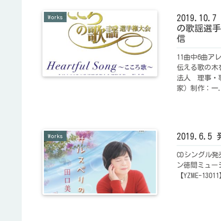
2019.10
Works
の歌謡選手
信
11曲中6曲
伝える歌の木
法人 理事・
家）制作：一.
2019.6
Works
CDシングル発
ン徳間ミュー
【YZME-13