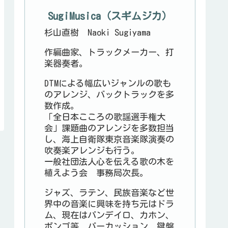
SugiMusica（スギムジカ）
杉山直樹 Naoki Sugiyama
作編曲家、トラックメーカー、打
楽器奏者。
DTMによる幅広いジャンルの歌も
のアレンジ、バックトラックを多
数作成。
「全日本こころの歌謡選手権大
会」課題曲のアレンジを多数担当
し、海上自衛隊東京音楽隊演奏の
吹奏楽アレンジも行う。
一般社団法人心を伝える歌の木を
植えよう会 事務局次長。
ジャズ、ラテン、民族音楽など世
界中の音楽に興味を持ち元はドラ
ム、現在はパンデイロ、カホン、
ボンゴ等、パーカッション、鍵盤