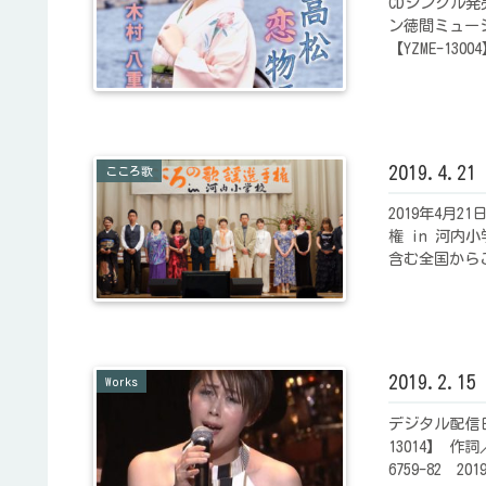
CDシングル発
ン徳間ミュー
【YZME-13
2019.4
こころ歌
2019年4月
権 in 河
含む全国からこ
2019.2
Works
デジタル配信日
13014】 
6759-82 20