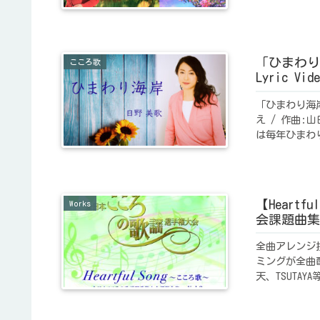
「ひまわり
こころ歌
Lyric Vide
「ひまわり海
え / 作曲:
は毎年ひまわ
【Heart
Works
会課題曲集
全曲アレンジ
ミングが全曲配
天、TSUTA