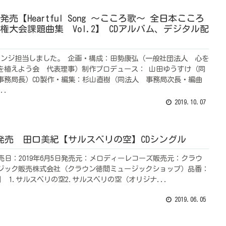
.7 発売【Heartful Song ～こころ歌～ 全日本こころ
権大会課題曲集 Vol.2】 CDアルバム、デジタル配
アレンジ担当しました。 企画・構成：田勢康弘（一般社団法人 心を
を植えよう会 代表理事）制作プロデュース： 山田ゆうすけ（同
事務局長）CD製作・編集：杉山直樹（同法人 事務局次長・編曲
..
2019.10.07
.5 発売 田口美紀【サルスベリの空】CDシングル
売日：2019年6月5日発売元：メロディーレコーズ販売元：クラウ
ジック販売株式会社（クラウン徳間ミュージックショップ）品番：
011】 1.サルスベリの空2.サルスベリの空（オリジナ...
2019.06.05