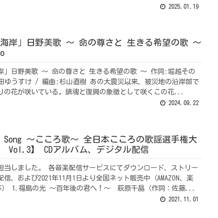
2025.01.19
海岸」日野美歌 ～ 命の尊さと 生きる希望の歌 ～
o
岸」日野美歌 ～ 命の尊さと 生きる希望の歌 ～ 作詞:堀越その
山田ゆうすけ / 編曲:杉山直樹 あの大震災以来、被災地の沿岸部で
りの花が咲いている。鎮魂と復興の象徴として咲くこの花...
2024.09.22
ful Song ～こころ歌～ 全日本こころの歌謡選手権大
 Vol.3】 CDアルバム、デジタル配信
担当しました。 各音楽配信サービスにてダウンロード、ストリー
信、および2021年11月1日より全国ネット販売中（AMAZON、楽
YA等） 1.福島の光 ～百年後の君へ！～ 萩原千晶（作詞：佐藤...
2021.11.01