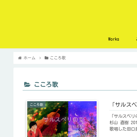
Works
ホーム
こころ歌
こころ歌
「サルスベリ
こころ歌
「サルスベリの
杉山 直樹 
歌唱した田口