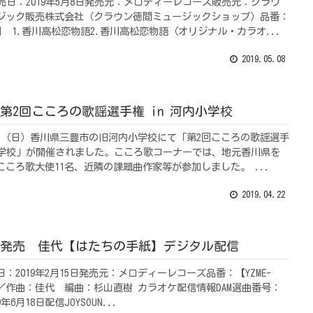
売日：2019年5月8日発売元：メロディーレコーズ販売元：クラウ
ジック販売株式会社（クラウン徳間ミュージックショップ）品番：
004】 1.香川高松恋物語2.香川高松恋物語（オリジナル・カラオ...
2019.05.08
.21 第2回こころの歌謡選手権 in 河内小学校
21日（日）香川県三豊市の旧河内小学校にて「第2回こころの歌謡選手
内小学校」が開催されました。こころ歌コーナーでは、地元香川県を
ころ歌大使11名、近隣の課題曲作家等が参加しました。 ...
2019.04.22
.15 発売 佳代【はたちの手紙】デジタル配信
：2019年2月15日発売元：メロディーレコーズ品番：【YZME-
作詞／作曲：佳代 編曲：杉山直樹 カラオケ配信情報DAM選曲番号：
19年6月18日配信JOYSOUN...