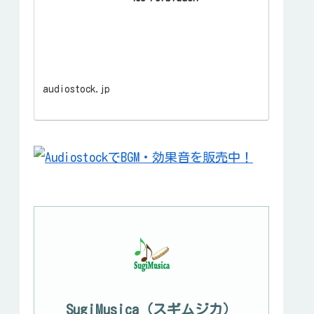
audiostock.jp
SugiMusica（スギムジカ）