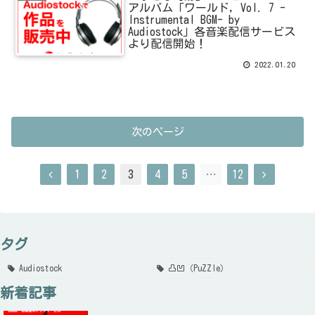
アルバム「ワールド, Vol. 7 -
Instrumental BGM- by
Audiostock」各音楽配信サービス
より配信開始！
2022.01.20
次のページ
1
2
3
4
5
…
12
タグ
Audiostock
凸凹（PuZZle）
新着記事