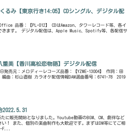
 星野くるみ【東京行き14:05】CDシングル、デジタル配
Office 品番：【PL-012】 CDはAmazon、タワーレコード等、各イ
す。 デジタル配信は、Apple Music、Spotify等、各配信サ
 木村八重美【香川高松恋物語】デジタル配信
5日発売元：メロディーレコーズ品番：【YZME-13004】 作詞：田
曲：杉山直樹 カラオケ配信情報DAM選曲番号：6741-78 2019
2022.5.31
曲が新たに販売開始となりました。Youtube動画のBGM、CM、劇伴など
さい！ また、個別の楽曲制作も大歓迎です。まずはDM等にてご相
F...