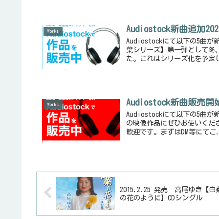
Audiostock新曲追加202
Works
Audiostockにて以下の
葉シリーズ】第一弾として冬
た。これはシリーズ化を予定して
Audiostock新曲販売開始
Works
Audiostockにて以下の5
の映像作品にぜひお使いくださ
歓迎です。まずはDM等にてご.
2015.2.25 発売 高尾ゆき【白
の花のように】CDシングル