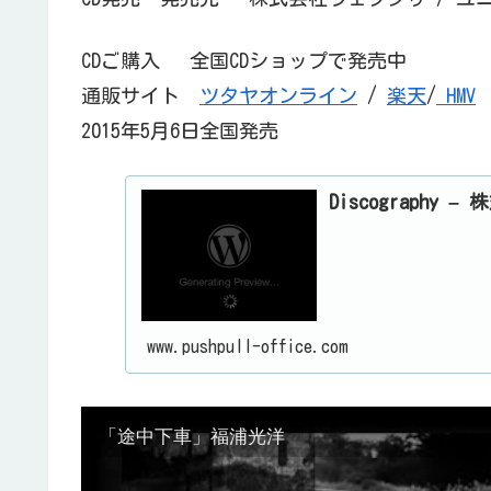
CDご購入 全国CDショップで発売中
通販サイト
ツタヤオンライン
/
楽天
/
HMV
2015年5月6日全国発売
Discograph
www.pushpull-office.com
「途中下車」福浦光洋