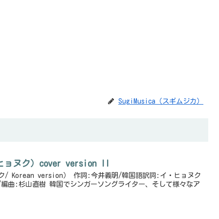
SugiMusica（スギムジカ）
ヌク）cover version II
/ Korean version） 作詞:今井義明/韓国語訳詞:イ・ヒョヌク
け/編曲:杉山直樹 韓国でシンガーソングライター、そして様々なア