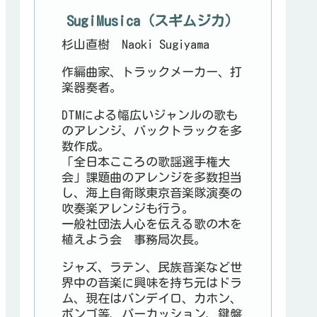
SugiMusica（スギムジカ）
杉山直樹 Naoki Sugiyama
作編曲家、トラックメーカー、打
楽器奏者。
DTMによる幅広いジャンルの歌も
のアレンジ、バックトラックを多
数作成。
「全日本こころの歌謡選手権大
会」課題曲のアレンジを多数担当
し、海上自衛隊東京音楽隊演奏の
吹奏楽アレンジも行う。
一般社団法人心を伝える歌の木を
植えよう会 事務局次長。
ジャズ、ラテン、民族音楽など世
界中の音楽に興味を持ち元はドラ
ム、現在はパンデイロ、カホン、
ボンゴ等、パーカッション、鍵盤