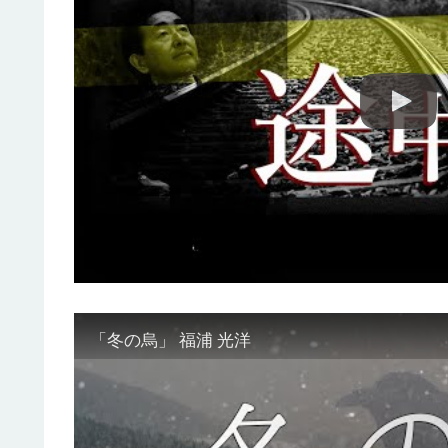
「冬の烏」 福浦 光洋