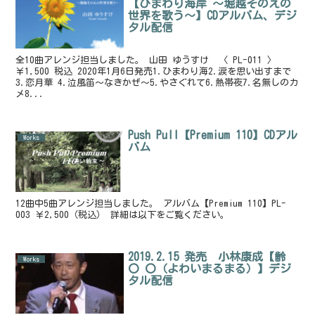
【ひまわり海岸 ～堀越そのえの
世界を歌う～】CDアルバム、デジ
タル配信
全10曲アレンジ担当しました。 山田 ゆうすけ 〈 PL-011 〉
￥1,500 税込 2020年1月6日発売1.ひまわり海2.涙を思い出すまで
3.恋月華 4.泣風笛〜なきかぜ〜5.やさぐれて6.熱帯夜7.名無しのカ
メ8...
Push Pull【Premium 110】CDアル
Works
バム
12曲中5曲アレンジ担当しました。 アルバム【Premium 110】PL-
003 ￥2,500（税込） 詳細は以下をご覧ください。
2019.2.15 発売 小林康成【齢
Works
〇 〇（よわいまるまる）】デジ
タル配信