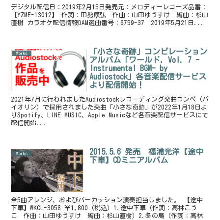
デジタル配信日：2019年2月15日発売元：メロディーレコーズ品番：
【YZME-13012】 作詞：田勢康弘 作曲：山田ゆうすけ 編曲：杉山
直樹 カラオケ配信情報DAM選曲番号：6759-37 2019年5月21日...
「小さな奇跡」コンピレーション
Works
アルバム「ワールド, Vol. 7 -
Instrumental BGM- by
Audiostock」各音楽配信サービス
より配信開始！
2021年7月に行われましたAudiostockレコーディング楽曲コンペ（バ
イオリン）で採用されました楽曲「小さな奇跡」が2022年1月18日よ
りSpotify、LINE MUSIC、Apple Musicなど各音楽配信サービスにて
配信開始...
2015.5.6 発売 福浦光洋【途中
Works
下車】CDミニアルバム
全5曲アレンジ、およびパーカッション演奏担当しました。 【途中
下車】WKCL-3058 ￥1,800（税込）1.途中下車（作詞：高林こう
こ 作曲：山田ゆうすけ 編曲：杉山直樹）2.冬の烏（作詞：高林