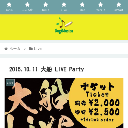
Works
こころ歌
Movie
Live
Blog
Profile
contact
ホーム
Live
2015.10.11 大船 LIVE Party
Live